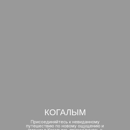
КОГАЛЫМ
Присоединяйтесь к невиданному
путешествию по новому ощущению и
эмоции в Когалыме, присоединясь к