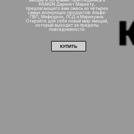
KRAKEN Даркнет Маркету,
предлагающего вам смесь из четырех
самых волнующих продуктов: Альфа-
ПВП, Мефедрон, ЛСД и Марихуана.
Откройте для себя новый мир эмоций,
который выходит за пределы
повседневности.
КУПИТЬ