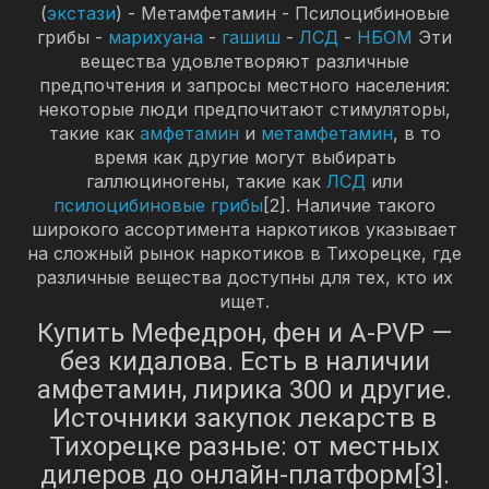
(
экстази
) - Метамфетамин - Псилоцибиновые
грибы -
марихуана
-
гашиш
-
ЛСД
-
НБОМ
Эти
вещества удовлетворяют различные
предпочтения и запросы местного населения:
некоторые люди предпочитают стимуляторы,
такие как
амфетамин
и
метамфетамин
, в то
время как другие могут выбирать
галлюциногены, такие как
ЛСД
или
псилоцибиновые грибы
[2]. Наличие такого
широкого ассортимента наркотиков указывает
на сложный рынок наркотиков в Тихорецке, где
различные вещества доступны для тех, кто их
ищет.
Купить Мефедрон, фен и A-PVP —
без кидалова. Есть в наличии
амфетамин, лирика 300 и другие.
Источники закупок лекарств в
Тихорецке разные: от местных
дилеров до онлайн-платформ[3].