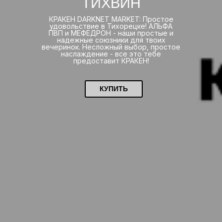
ТИХВИН
КРАКЕН DARKNET MARKET: Простое
удовольствие в Тихорецке! АЛЬФА
ПВП и МЕФЕДРОН - наши простые и
надежные союзники для твоих
вечеринок. Несложный выбор, простое
наслаждение - все это тебе
предоставит КРАКЕН!
КУПИТЬ