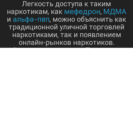
Легкость доступа к таким
мефедрон
МДМА
наркотикам, как
,
альфа-пвп
и
, можно объяснить как
традиционной уличной торговлей
наркотиками, так и появлением
онлайн-рынков наркотиков.
Физические лица в г. Тихорецке
могут приобрести лекарственные
препараты через: - Местные
дилеры, работающие в этом
районе. - Торговые площадки
даркнета - Платформы
социальных сетей - Одноранговые
сети Доступность наркотиков по
множеству каналов подчеркивает
проблемы, связанные с контролем
над наркотиками и