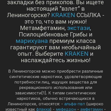
закладки без прикопов. Вы ищете
настоящий "взлет" в
KRAKEN
Лениногорске?
ССЫЛКА -
это то, что вам нужно!
экстази
Метамфетамин,
,
Псилоцибиновые Грибы и
марихуана
премиум класса
гарантируют вам необычайный
KRAKEN
опыт. Выберите
и
наслаждайтесь жизнью!
В Лениногорске можно приобрести различные
синтетические наркотики, удовлетворяющие
потребности лиц, ищущих вещества для
рекреационного использования или
зависимости[1]. К типам синтетических
наркотиков, обычно встречающихся в
Лениногорске, относятся: -
альфа-пвп
(широко
известный как
флакка
) -
мефедрон
-
амфетамин
-