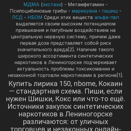
МДМА
(
экстази
) - Метамфетамин -
Псилоцибиновые грибы -
марихуана
-
гашиш
-
ЛСД
-
НБОМ
Среди этих веществ
альфа-пвп
выделяется своим высоким потенциалом
привыкания и пагубным воздействием на
центральную нервную систему, причем даже
первая доза представляет собой риск
значительного вреда[2]. Наличие такого
широкого ассортимента синтетических
наркотиков в Лениногорске подчеркивает
актуальность проблемы токсикомании и
незаконной торговли наркотиками в регионе[1].
Купить лирика 150, nbome, Кокаин
— стандартная схема. Пиши, если
нужен Шишки, Кокс или что-то ещё.
Источники закупок синтетических
наркотиков в Лениногорске
различаются: от уличных
торговцев и незаконных онлайн-