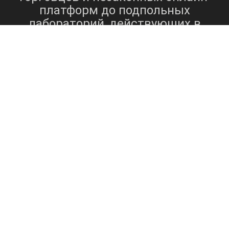
платформ до подпольных
лабораторий, действующих в
городе или вблизи него. Уличные
торговцы часто играют
значительную роль в
распространении синтетических
наркотиков, ориентируясь на
уязвимых лиц и повышая спрос на
такие вещества. Интернет-
источники, в том числе торговые
площадки даркнета,
предоставляют еще одну
возможность тайного доступа к
синтетическим наркотикам,
создавая проблемы для
правоохранительных органов в
мониторинге и регулировании