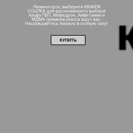
Лениногорск, выберите KRAKEN
ССЫЛКА для вдохновенного выбора!
Альфа ПВП, Мефедрон, Амфетамин и
МДМА премиум класса ждут вас.
Наслаждайтесь жизнью в полную силу!
КУПИТЬ