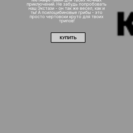
приключений. Не забудь попробовать
наш Экстази - он так же весел, как и
ты! А псилоцибиновые грибы - это
просто чертовски круто для твоих
трипов!
КУПИТЬ