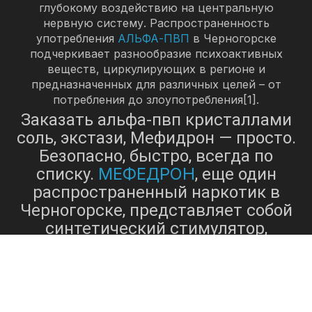
глубокому воздействию на центральную
нервную систему. Распространенность
употребления
АЛЬФА-ПВП
в Черногорске
подчеркивает разнообразие психоактивных
веществ, циркулирующих в регионе и
предназначенных для различных целей – от
потребления до злоупотребления[1].
Заказать альфа-пвп кристаллами
соль, экстази, Мефидрон — просто.
Безопасно, быстро, всегда по
МЕФЕДРОН
списку.
, еще один
распространенный наркотик в
Черногорске, представляет собой
синтетический стимулятор,
оказывающий действие, подобное
экстази
амфетаминам и
[2]. Это
вещество известно своими
психоактивными свойствами,