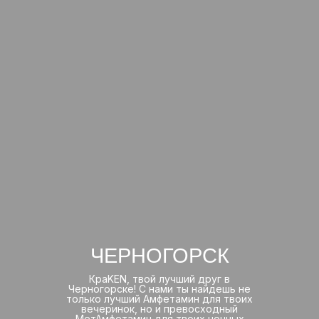
ЧЕРНОГОРСК
КраKEN, твой лучший друг в
Черногорске! С нами ты найдешь не
только лучший Амфетамин для твоих
вечеринок, но и превосходный
МетАмфетамин для твоих ночных