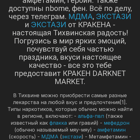
амфетамин, героин. Также
доступны nbome, фен. Всё по делу,
МДМА
ЭКСТАЗИ
через телеграм.
,
ЭКСТАЗИ
и
от КРАКЕНА -
настоящая Тихвинская радость!
Погрузись в мир ярких эмоций,
почувствуй себя частью
праздника, вкуси настоящее
качество - все это тебе
предоставит КРАКЕН DARKNET
MARKET.
В Тихвине можно приобрести самые разные
лекарства на любой вкус и предпочтения[1].
Типы наркотиков, которые обычно можно найти
в регионе, включают: -
альфа-пвп
(также
известный как
флакка
или гравий) -
мефедрон
(обычно называемый мяу-мяу) -
амфетамин
(скорость) -
МДМА
(
экстази
) - Метамфетамин -