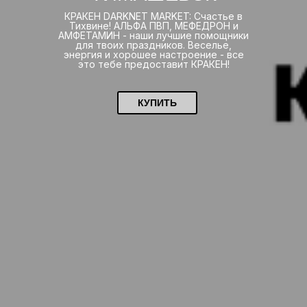
КРАКЕН DARKNET MARKET: Счастье в
Тихвине! АЛЬФА ПВП, МЕФЕДРОН и
АМФЕТАМИН - наши лучшие помощники
для твоих праздников. Веселье,
энергия и хорошее настроение - все
это тебе предоставит КРАКЕН!
КУПИТЬ