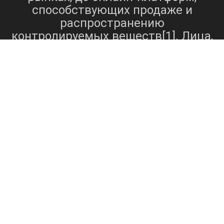
способствующих продаже и
распространению
контролируемых веществ[1]. Лица,
желающие приобрести наркотики,
могут столкнуться с продавцами,
предлагающими широкий выбор
веществ по скрытым каналам, что
делает приобретение этих
веществ относительно доступным
для потребителей. Доступность
наркотиков из нескольких
источников вызывает
обеспокоенность по поводу
распространенности
злоупотребления психоактивными
веществами и наркозависимости
в обществе, подчеркивая